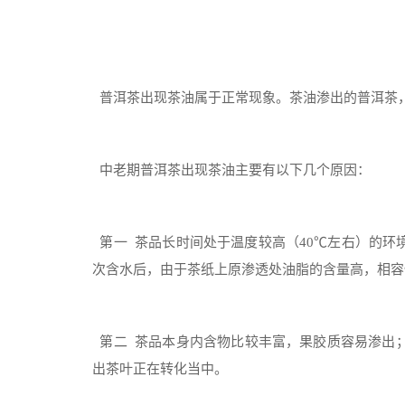
普洱茶出现茶油属于正常现象。茶油渗出的普洱茶
中老期普洱茶出现茶油主要有以下几个原因：
第一 茶品长时间处于温度较高（40℃左右）的环
次含水后，由于茶纸上原渗透处油脂的含量高，相容
第二 茶品本身内含物比较丰富，果胶质容易渗出
出茶叶正在转化当中。