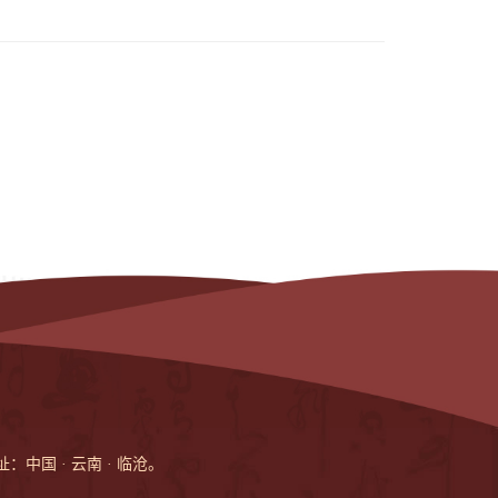
址：中国 · 云南 · 临沧。