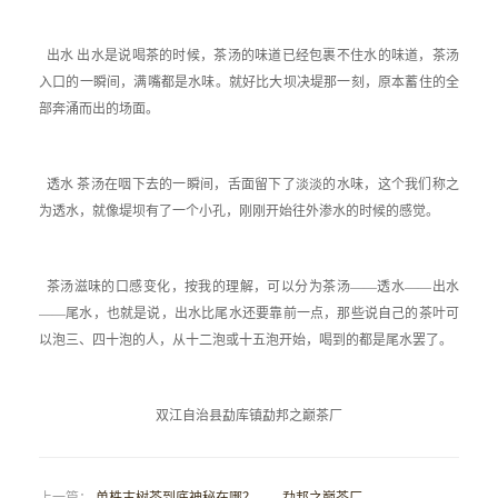
出水 出水是说喝茶的时候，茶汤的味道已经包裹不住水的味道，茶汤
入口的一瞬间，满嘴都是水味。就好比大坝决堤那一刻，原本蓄住的全
部奔涌而出的场面。
透水 茶汤在咽下去的一瞬间，舌面留下了淡淡的水味，这个我们称之
为透水，就像堤坝有了一个小孔，刚刚开始往外渗水的时候的感觉。
茶汤滋味的口感变化，按我的理解，可以分为茶汤——透水——出水
——尾水，也就是说，出水比尾水还要靠前一点，那些说自己的茶叶可
以泡三、四十泡的人，从十二泡或十五泡开始，喝到的都是尾水罢了。
双江自治县勐库镇勐邦之巅茶厂